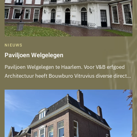
NIEUWS
Paviljoen Welgelegen
Paviljoen Welgelegen te Haarlem. Voor V&B erfgoed
Architectuur heeft Bouwburo Vitruvius diverse direct…